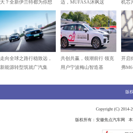
大？全新伊兰特都为你想
适，MUFASA沐飒这
机芯
走向全球之路行稳致远，
共创共赢，领潮前行 领克
开启你
新能源转型筑就广汽集
用户宁波梅山智造基
弗M6
版
Copyright (C) 2014-
2
版权所有：
安徽焦点汽车网
本站