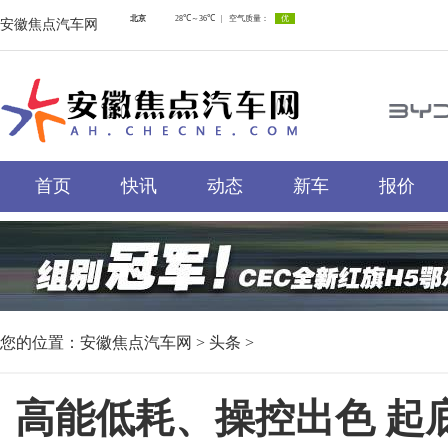
安徽焦点汽车网
首页
快讯
动态
新车
报价
您的位置：
安徽焦点汽车网
>
头条
>
高能低耗、操控出色 起