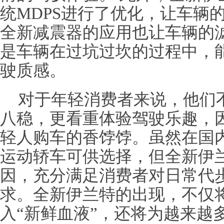
统MDPS进行了优化，让车辆
全新减震器的应用也让车辆的
是车辆在过坑过坎的过程中，
驶质感。
对于年轻消费者来说，他们
八稳，更看重体验驾驶乐趣，
轻人购车的香饽饽。虽然在国
运动轿车可供选择，但全新伊
因，充分满足消费者对日常代
求。全新伊兰特的出现，不仅
入“新鲜血液”，还将为越来越