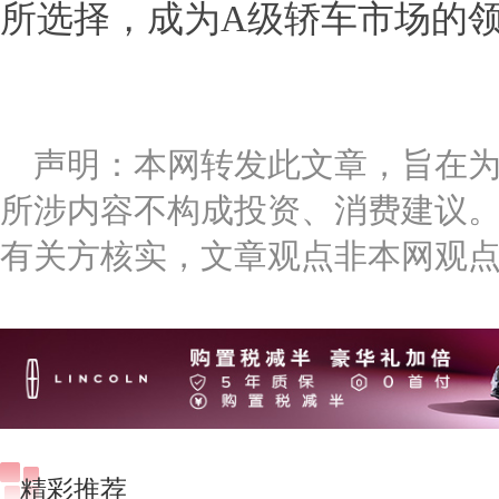
所选择，成为A级轿车市场的
声明：本网转发此文章，旨在
所涉内容不构成投资、消费建议
有关方核实，文章观点非本网观
精彩推荐