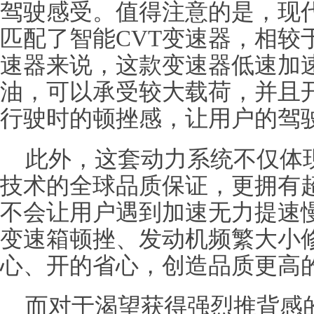
驾驶感受。值得注意的是，现
匹配了智能CVT变速器，相较
速器来说，这款变速器低速加
油，可以承受较大载荷，并且
行驶时的顿挫感，让用户的驾
此外，这套动力系统不仅体
技术的全球品质保证，更拥有
不会让用户遇到加速无力提速
变速箱顿挫、发动机频繁大小
心、开的省心，创造品质更高
而对于渴望获得强烈推背感