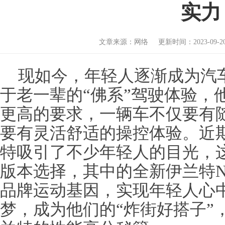
实力
文章来源：网络 更新时间：2023-09-20 
现如今，年轻人逐渐成为汽
于老一辈的“佛系”驾驶体验，
更高的要求，一辆车不仅要有
要有灵活舒适的操控体验。近
特吸引了不少年轻人的目光，
版本选择，其中的全新伊兰特N 
品牌运动基因，实现年轻人心
梦，成为他们的“炸街好搭子”