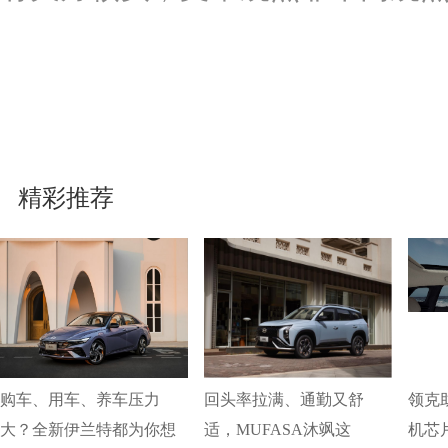
精彩推荐
购车、用车、养车压力
回头率拉满、通勤又舒
领克
大？全新伊兰特都为你想
适，MUFASA沐飒这
机芯