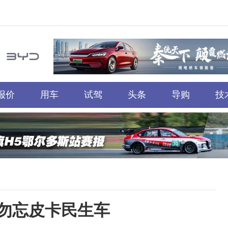
报价
用车
试驾
头条
导购
技
勿忘皮卡民生车