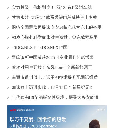
实力越级，价格到位！“双12”选B级轿车就
甘肃永靖“大应急”体系缓解自然威胁荒山变林
网络全国覆盖再提速逸安启超充代客充电服务受
93岁心胸外科学家朱洪生逝世，曾完成索马里
“SDGsNEXT”“SDGsNEXT”国
罗氏诊断中国荣获2025《商业周刊》彭博绿
首次对用户开放！东风Honda全新新能源工
南通市通州供电：运用AI技术提升配网运维质
加速向上迈进步伐，12月15日全新星纪元E
二代哈弗H9柴油版穿越极境，探寻大兴安岭深