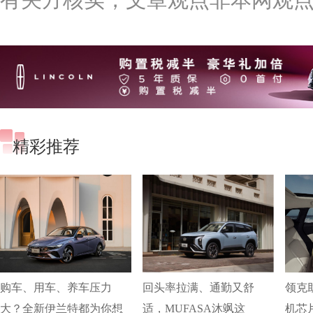
精彩推荐
购车、用车、养车压力
回头率拉满、通勤又舒
领克
大？全新伊兰特都为你想
适，MUFASA沐飒这
机芯