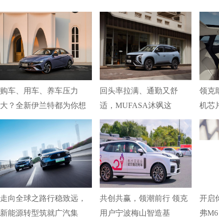
购车、用车、养车压力
回头率拉满、通勤又舒
领克
大？全新伊兰特都为你想
适，MUFASA沐飒这
机芯
走向全球之路行稳致远，
共创共赢，领潮前行 领克
开启你
新能源转型筑就广汽集
用户宁波梅山智造基
弗M6