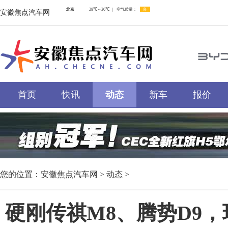
安徽焦点汽车网
首页
快讯
动态
新车
报价
您的位置：
安徽焦点汽车网
>
动态
>
硬刚传祺M8、腾势D9，