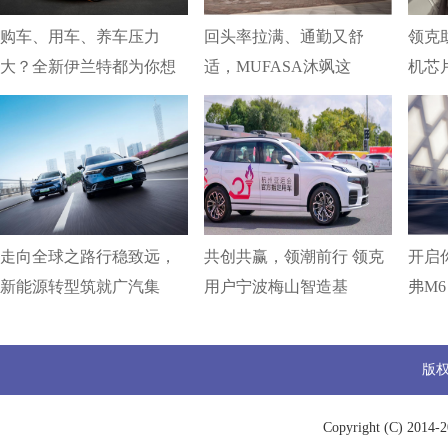
购车、用车、养车压力
回头率拉满、通勤又舒
领克
大？全新伊兰特都为你想
适，MUFASA沐飒这
机芯
走向全球之路行稳致远，
共创共赢，领潮前行 领克
开启你
新能源转型筑就广汽集
用户宁波梅山智造基
弗M6
版
Copyright (C) 2014-
2