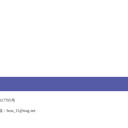
17705号
11@teag.net