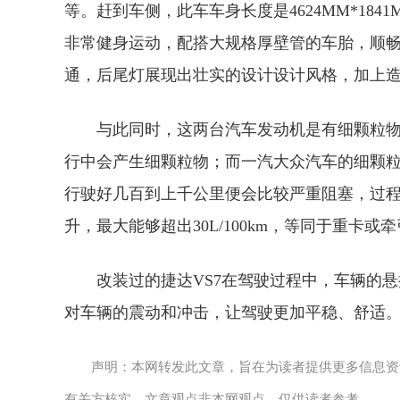
等。赶到车侧，此车车身长度是4624MM*184
非常健身运动，配搭大规格厚壁管的车胎，顺
通，后尾灯展现出壮实的设计设计风格，加上
与此同时，这两台汽车发动机是有细颗粒
行中会产生细颗粒物；而一汽大众汽车的细颗
行驶好几百到上千公里便会比较严重阻塞，过
升，最大能够超出30L/100km，等同于重卡或
改装过的捷达VS7在驾驶过程中，车辆的
对车辆的震动和冲击，让驾驶更加平稳、舒适
声明：本网转发此文章，旨在为读者提供更多信息资
有关方核实，文章观点非本网观点，仅供读者参考。