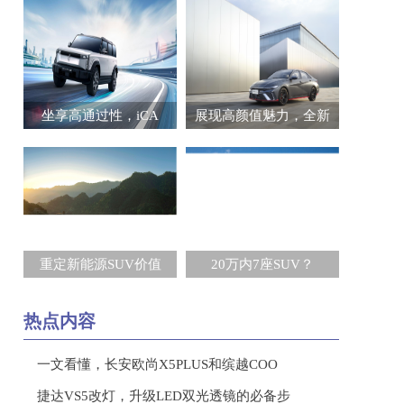
坐享高通过性，iCA
展现高颜值魅力，全新
重定新能源SUV价值
20万内7座SUV？
热点内容
一文看懂，长安欧尚X5PLUS和缤越COO
捷达VS5改灯，升级LED双光透镜的必备步