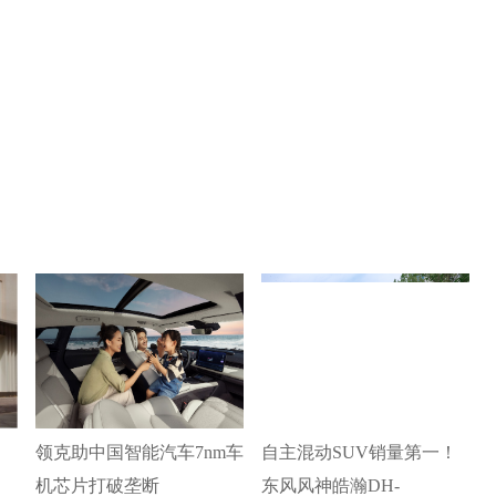
领克助中国智能汽车7nm车
自主混动SUV销量第一！
机芯片打破垄断
东风风神皓瀚DH-