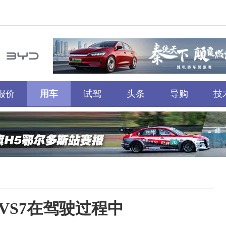
报价
用车
试驾
头条
导购
技
VS7在驾驶过程中