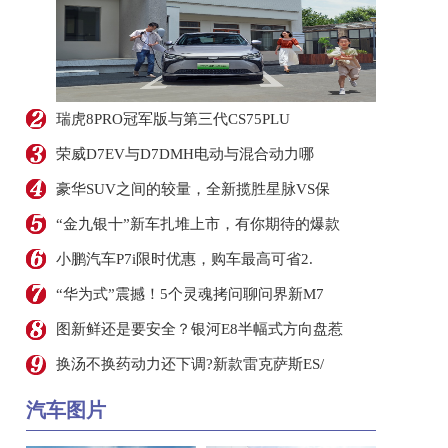
瑞虎8PRO冠军版与第三代CS75PLU
荣威D7EV与D7DMH电动与混合动力哪
豪华SUV之间的较量，全新揽胜星脉VS保
“金九银十”新车扎堆上市，有你期待的爆款
小鹏汽车P7i限时优惠，购车最高可省2.
“华为式”震撼！5个灵魂拷问聊问界新M7
图新鲜还是要安全？银河E8半幅式方向盘惹
换汤不换药动力还下调?新款雷克萨斯ES/
汽车图片