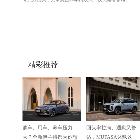
精彩推荐
购车、用车、养车压力
回头率拉满、通勤又舒
大？全新伊兰特都为你想
适，MUFASA沐飒这