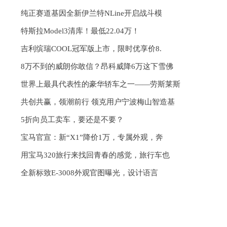
纯正赛道基因全新伊兰特NLine开启战斗模
特斯拉Model3清库！最低22.04万！
吉利缤瑞COOL冠军版上市，限时优享价8.
8万不到的威朗你敢信？昂科威降6万这下雪佛
世界上最具代表性的豪华轿车之一——劳斯莱斯
共创共赢，领潮前行 领克用户宁波梅山智造基
5折向员工卖车，要还是不要？
宝马官宣：新“X1”降价1万，专属外观，奔
用宝马320旅行来找回青春的感觉，旅行车也
全新标致E-3008外观官图曝光，设计语言