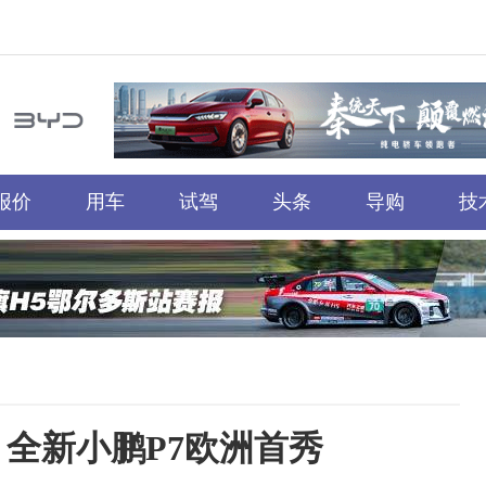
报价
用车
试驾
头条
导购
技
：全新小鹏P7欧洲首秀