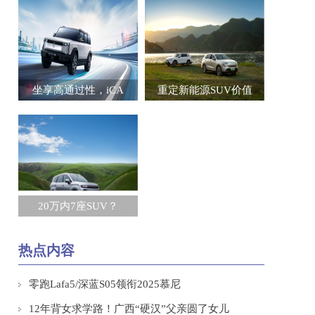
坐享高通过性，iCA
重定新能源SUV价值
20万内7座SUV？
热点内容
零跑Lafa5/深蓝S05领衔2025慕尼
12年背女求学路！广西“硬汉”父亲圆了女儿