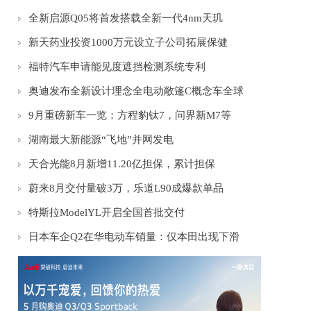
全新启源Q05将首发搭载全新一代4nm天玑
新天药业投资1000万元设立子公司拓展保健
福特汽车申请能见度遮挡检测系统专利
奥迪发布全新设计理念全电动敞篷C概念车全球
9月重磅新车一览：方程豹钛7，问界新M7等
湖南最大新能源“飞地”并网发电
天合光能8月新增11.20亿担保，累计担保
蔚来8月交付量破3万，乐道L90成爆款单品
特斯拉ModelYL开启全国首批交付
日本车企Q2在华电动车销量：仅本田出现下滑