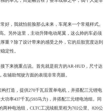
单独的单元，而是融合在了整车线条之中，我个人是非
非常好，我就怕前脸那么未来，车尾来一个常规样式。
高。另外这里，主动升降电动尾翼，这么帅的车必须
实厚重？除了设计带来的感受之外，它的后胎宽度达到
控稳定性。
接下来挑重点说。首先就是前方的AR-HUD，尺寸达
件，在辅助驾驶方面的表现非常亮眼。
台架构打造，提供270千瓦后置单电机，并搭配三元锂电
功率437千瓦(593马力)，并搭配三元锂电池组。同
的两种电池组，CLTC工况续航里程为702公里、820公