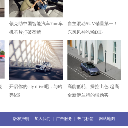
领克助中国智能汽车7nm车
自主混动SUV销量第一！
机芯片打破垄断
东风风神皓瀚DH-
克
开启你的city drive吧，与哈
高能低耗、操控出色 起底
弗M6
全新伊兰特的强劲实
版权声明
|
加入我们
|
广告服务
|
热门标签
|
网站地图