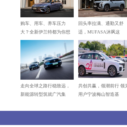
购车、用车、养车压力
回头率拉满、通勤又舒
大？全新伊兰特都为你想
适，MUFASA沐飒这
走向全球之路行稳致远，
共创共赢，领潮前行 领
新能源转型筑就广汽集
用户宁波梅山智造基